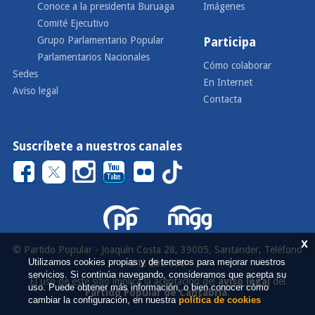
Conoce a la presidenta Buruaga
Imágenes
Comité Ejecutivo
Grupo Parlamentario Popular
Participa
Parlamentarios Nacionales
Cómo colaborar
Sedes
En Internet
Aviso legal
Contacta
Suscríbete a nuestros canales
x
© Partido Popular - Joaquín Costa 28, 39005, Santander, Teléfono
Utilizamos cookies propias y de terceros para mejorar nuestros
942 290 000
servicios. Si continúa navegando, consideramos que acepta su
El uso de este sitio implica la aceptación del
aviso legal
del
uso. Puede obtener más información, o bien conocer cómo
Partido Popular de Cantabria
.
cambiar la configuración, en nuestra
política de cookies