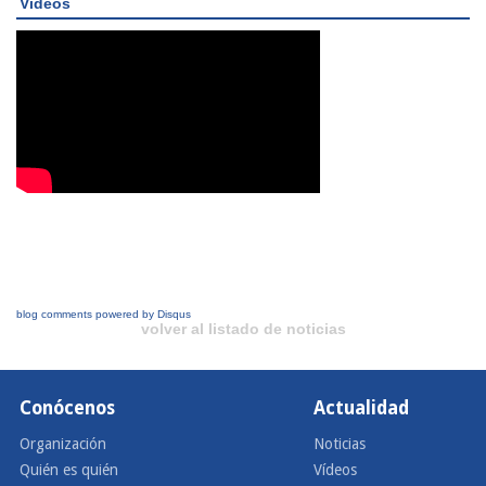
Videos
blog comments powered by
Disqus
volver al listado de noticias
Conócenos
Actualidad
Organización
Noticias
Quién es quién
Vídeos