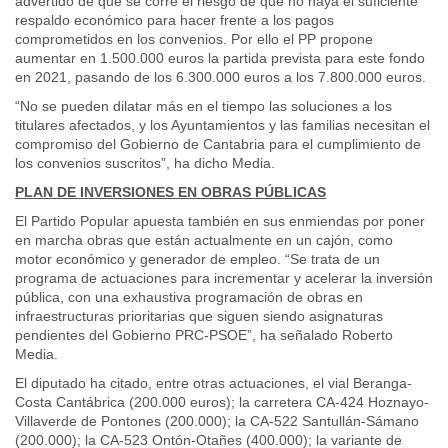
advertido de que se corre el riesgo de que no haya el suficiente
respaldo económico para hacer frente a los pagos
comprometidos en los convenios. Por ello el PP propone
aumentar en 1.500.000 euros la partida prevista para este fondo
en 2021, pasando de los 6.300.000 euros a los 7.800.000 euros.
“No se pueden dilatar más en el tiempo las soluciones a los
titulares afectados, y los Ayuntamientos y las familias necesitan el
compromiso del Gobierno de Cantabria para el cumplimiento de
los convenios suscritos”, ha dicho Media.
PLAN DE INVERSIONES EN OBRAS PÚBLICAS
El Partido Popular apuesta también en sus enmiendas por poner
en marcha obras que están actualmente en un cajón, como
motor económico y generador de empleo. “Se trata de un
programa de actuaciones para incrementar y acelerar la inversión
pública, con una exhaustiva programación de obras en
infraestructuras prioritarias que siguen siendo asignaturas
pendientes del Gobierno PRC-PSOE”, ha señalado Roberto
Media.
El diputado ha citado, entre otras actuaciones, el vial Beranga-
Costa Cantábrica (200.000 euros); la carretera CA-424 Hoznayo-
Villaverde de Pontones (200.000); la CA-522 Santullán-Sámano
(200.000); la CA-523 Ontón-Otañes (400.000); la variante de