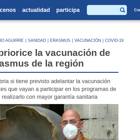
cenos
actualidad
participa
Co
Buscar
RO AGUIRRE
|
SANIDAD
|
ERASMUS
|
VACUNACIÓN
|
COVID-19
priorice la vacunación de
rasmus de la región
ia si tiene previsto adelantar la vacunación
ntes que vayan a participar en los programas de
 realizarlo con mayor garantía sanitaria