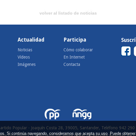
volver al listado de noticias
Actualidad
Participa
Suscr
Noticias
Cómo colaborar
Vídeos
En Internet
Imágenes
Contacta
artido Popular - Joaquín Costa 28, 39005, Santander, Teléfono 942 290
icios. Si continúa navegando, consideramos que acepta su uso. Puede obtener
este sitio implica la aceptación del
aviso legal
del
Partido Popular de 