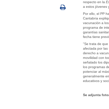
respecto en la
Es
a estos jóvenes y
Por ello, el PP 
Cantabria expliqu
vacunación a los
programa de inte
garantías sanita
fecha tiene prev
“Se trata de que 
afectada por las
derecho a vacuna
movilidad con tod
señalado los dip
los programas de
potenciar al máx
generalmente en 
educativos y soci
Se adjunta foto