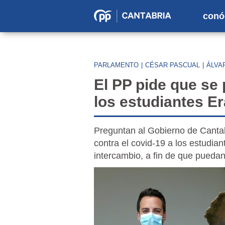
conó
Partido
Popular
en
PARLAMENTO
|
CÉSAR PASCUAL
|
ÁLVA
Cantabria
El PP pide que se 
los estudiantes E
Preguntan al Gobierno de Cantabr
contra el covid-19 a los estudia
intercambio, a fin de que puedan