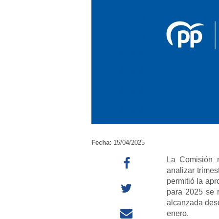
Fecha:
15/04/2025
La Comisión n
analizar trime
permitió la ap
para 2025 se r
alcanzada desd
enero.