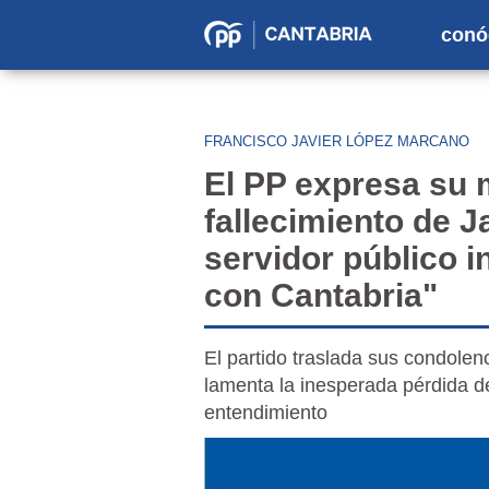
conó
Partido
Popular
en
FRANCISCO JAVIER LÓPEZ MARCANO
Cantabria
El PP expresa su 
fallecimiento de 
servidor público 
con Cantabria"
El partido traslada sus condolen
lamenta la inesperada pérdida d
entendimiento