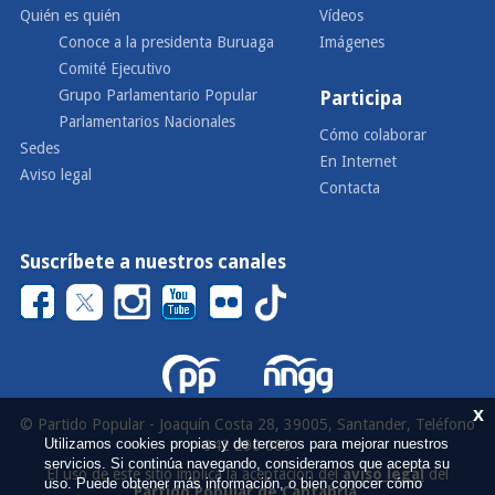
Quién es quién
Vídeos
Conoce a la presidenta Buruaga
Imágenes
Comité Ejecutivo
Grupo Parlamentario Popular
Participa
Parlamentarios Nacionales
Cómo colaborar
Sedes
En Internet
Aviso legal
Contacta
Suscríbete a nuestros canales
x
© Partido Popular - Joaquín Costa 28, 39005, Santander, Teléfono
Utilizamos cookies propias y de terceros para mejorar nuestros
942 290 000
servicios. Si continúa navegando, consideramos que acepta su
El uso de este sitio implica la aceptación del
aviso legal
del
uso. Puede obtener más información, o bien conocer cómo
Partido Popular de Cantabria
.