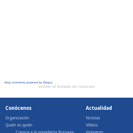
blog comments powered by
Disqus
volver al listado de noticias
Conócenos
Actualidad
Organización
Noticias
Quién es quién
Vídeos
Conoce a la presidenta Buruaga
Imágenes