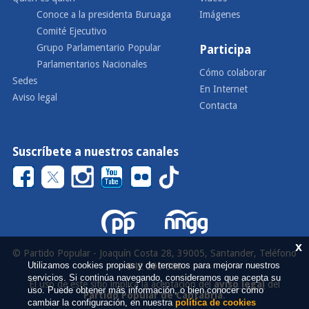
Conoce a la presidenta Buruaga
Imágenes
Comité Ejecutivo
Grupo Parlamentario Popular
Participa
Parlamentarios Nacionales
Cómo colaborar
Sedes
En Internet
Aviso legal
Contacta
Suscríbete a nuestros canales
x
© Partido Popular - Joaquín Costa 28, 39005, Santander, Teléfono
Utilizamos cookies propias y de terceros para mejorar nuestros
942 290 000
servicios. Si continúa navegando, consideramos que acepta su
El uso de este sitio implica la aceptación del
aviso legal
del
uso. Puede obtener más información, o bien conocer cómo
Partido Popular de Cantabria
.
cambiar la configuración, en nuestra
política de cookies