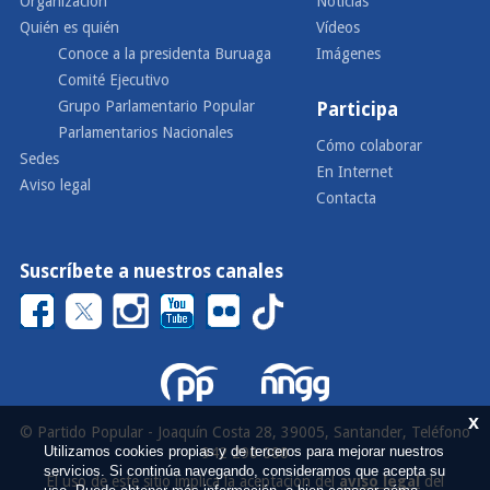
Organización
Noticias
Quién es quién
Vídeos
Conoce a la presidenta Buruaga
Imágenes
Comité Ejecutivo
Grupo Parlamentario Popular
Participa
Parlamentarios Nacionales
Cómo colaborar
Sedes
En Internet
Aviso legal
Contacta
Suscríbete a nuestros canales
x
© Partido Popular - Joaquín Costa 28, 39005, Santander, Teléfono
Utilizamos cookies propias y de terceros para mejorar nuestros
942 290 000
servicios. Si continúa navegando, consideramos que acepta su
El uso de este sitio implica la aceptación del
aviso legal
del