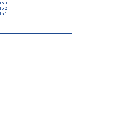
io 3
io 2
io 1
s