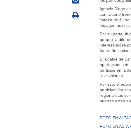
los partidos polít
Ignacio Diego al
contrapone frent
carece de él, no 
los agentes socia
Por su parte, Iñi
porque, a difere
interesándose po
futuro de la ciud
El alcalde de Sa
aportaciones del
participe en la d
"exclusiones".
Por eso, el equi
participación sea
regionalistas sol
puertas están abi
FOTO EN ALTA 
FOTO EN ALTA 