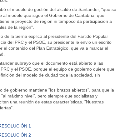
icos.
abó el modelo de gestión del alcalde de Santander, "que se
e al modelo que sigue el Gobierno de Cantabria, que
tiene ni proyecto de región ni tampoco da participación a
les de la región".
go de la Serna explicó al presidente del Partido Popular
ncia del PRC y el PSOE, su presidente le envió un escrito
r el contenido del Plan Estratégico, que va a marcar el
ad.
ntander subrayó que el documento está abierto a las
 PRC y el PSOE, porque el equipo de gobierno quiere que
efinición del modelo de ciudad toda la sociedad, sin
po de gobierno mantiene "los brazos abiertos", para que la
 "al máximo nivel", pero siempre que socialistas y
iciten una reunión de estas características. "Nuestras
ertas".
RESOLUCIÓN 1
RESOLUCIÓN 2