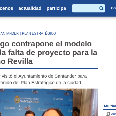
cenos
actualidad
participa
Co
Buscar
SANTANDER
|
PLAN ESTRATÉGICO
o contrapone el modelo
a falta de proyecto para la
o Revilla
r visitó el Ayuntamiento de Santander para
nido del Plan Estratégico de la ciudad.
Multim
Aud