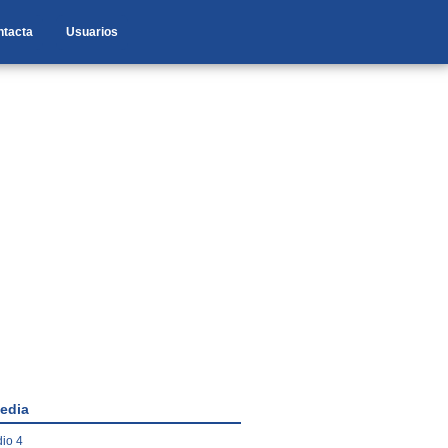
ntacta
Usuarios
edia
io 4