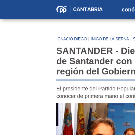
conó
Partido
Popular
en
IGNACIO DIEGO
|
IÑIGO DE LA SERNA
|
Cantabria
SANTANDER - Dieg
de Santander con l
región del Gobiern
El presidente del Partido Popula
conocer de primera mano el conte