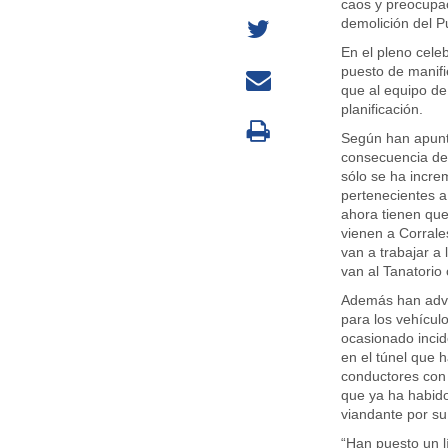
caos y preocupac
demolición del P
En el pleno celeb
puesto de manifie
que al equipo de
planificación.
Según han apunt
consecuencia de 
sólo se ha incre
pertenecientes a
ahora tienen que
vienen a Corrale
van a trabajar a
van al Tanatorio 
Además han adver
para los vehícul
ocasionado inci
en el túnel que 
conductores con 
que ya ha habido
viandante por su
“Han puesto un l