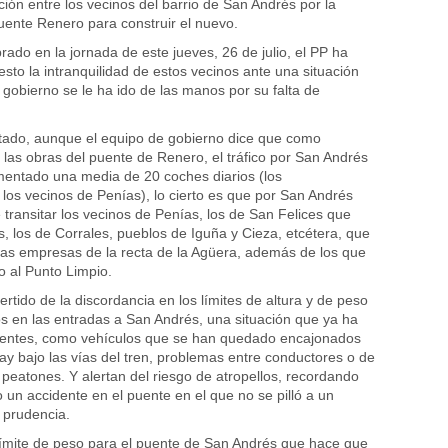
ión entre los vecinos del barrio de San Andrés por la
uente Renero para construir el nuevo.
rado en la jornada de este jueves, 26 de julio, el PP ha
sto la intranquilidad de estos vecinos ante una situación
 gobierno se le ha ido de las manos por su falta de
ado, aunque el equipo de gobierno dice que como
las obras del puente de Renero, el tráfico por San Andrés
mentado una media de 20 coches diarios (los
 los vecinos de Penías), lo cierto es que por San Andrés
 transitar los vecinos de Penías, los de San Felices que
s, los de Corrales, pueblos de Iguña y Cieza, etcétera, que
 las empresas de la recta de la Agüera, además de los que
o al Punto Limpio.
tido de la discordancia en los límites de altura y de peso
os en las entradas a San Andrés, una situación que ya ha
dentes, como vehículos que se han quedado encajonados
hay bajo las vías del tren, problemas entre conductores o de
peatones. Y alertan del riesgo de atropellos, recordando
 un accidente en el puente en el que no se pilló a un
 prudencia.
ímite de peso para el puente de San Andrés que hace que