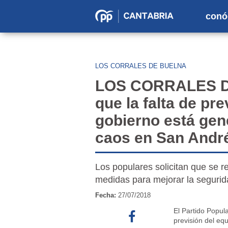
conó
Partido
Popular
en
LOS CORRALES DE BUELNA
Cantabria
LOS CORRALES DE
que la falta de pr
gobierno está gen
caos en San Andr
Los populares solicitan que se r
medidas para mejorar la segurid
Fecha:
27/07/2018
El Partido Popul
previsión del eq