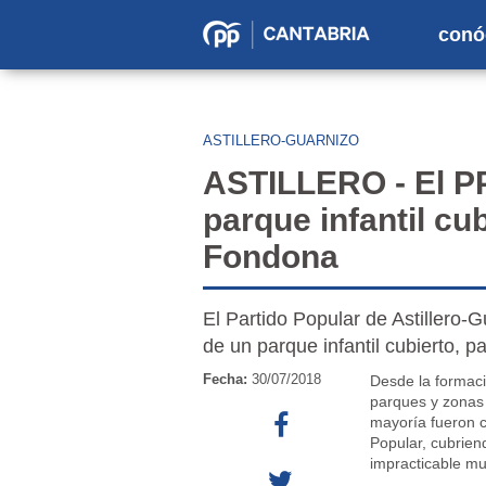
conó
Partido
Popular
en
ASTILLERO-GUARNIZO
Cantabria
ASTILLERO - El PP
parque infantil cub
Fondona
El Partido Popular de Astillero-
de un parque infantil cubierto, p
Fecha:
30/07/2018
Desde la formac
parques y zonas
mayoría fueron c
Popular, cubrien
impracticable mu