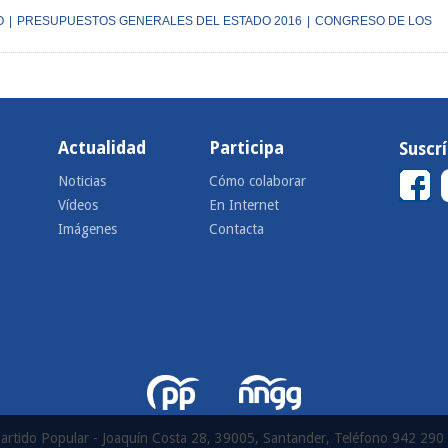
O
|
PRESUPUESTOS GENERALES DEL ESTADO 2016
|
CONGRESO DE LOS
Actualidad
Participa
Suscr
Noticias
Cómo colaborar
Vídeos
En Internet
Imágenes
Contacta
artido Popular - Joaquín Costa 28, 39005, Santander, Teléfono 942 290