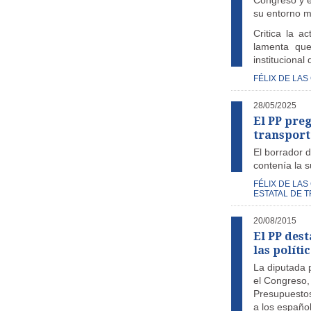
Congreso y e
su entorno 
Critica la a
lamenta que
institucional
FÉLIX DE LAS
28/05/2025
El PP pre
transport
El borrador 
contenía la 
FÉLIX DE LAS
ESTATAL DE 
20/08/2015
El PP dest
las políti
La diputada 
el Congreso,
Presupuestos
a los español