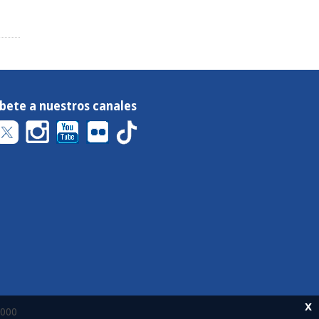
íbete a nuestros canales
x
 000