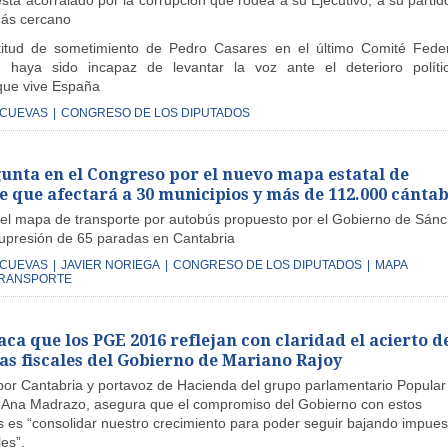
stá acorralado por la corrupción que rodea a su Ejecutivo, a su partid
más cercano
ctitud de sometimiento de Pedro Casares en el último Comité Fede
 haya sido incapaz de levantar la voz ante el deterioro políti
 que vive España
 CUEVAS
|
CONGRESO DE LOS DIPUTADOS
gunta en el Congreso por el nuevo mapa estatal de
e que afectará a 30 municipios y más de 112.000 cánta
del mapa de transporte por autobús propuesto por el Gobierno de Sán
supresión de 65 paradas en Cantabria
 CUEVAS
|
JAVIER NORIEGA
|
CONGRESO DE LOS DIPUTADOS
|
MAPA
TRANSPORTE
aca que los PGE 2016 reflejan con claridad el acierto d
cas fiscales del Gobierno de Mariano Rajoy
por Cantabria y portavoz de Hacienda del grupo parlamentario Popular
 Ana Madrazo, asegura que el compromiso del Gobierno con estos
 es “consolidar nuestro crecimiento para poder seguir bajando impues
es”.