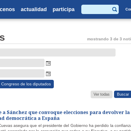
cenos
actualidad
participa
Co
Buscar
s
mostrando 3 de 3 noti
Congreso de los diputados
Ver todas
ge a Sánchez que convoque elecciones para devolver la
d democrática a España
 Cuevas asegura que el presidente del Gobierno ha perdido la confianz