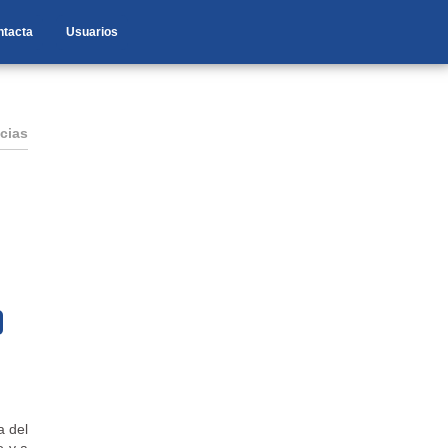
ntacta
Usuarios
cias
a del