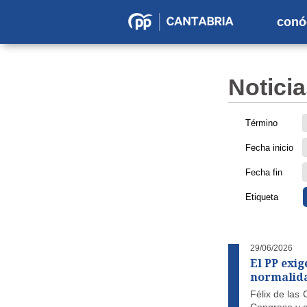
conó
Partido
Popular
en
Noticia
Cantabria
Término
Fecha inicio
Fecha fin
Etiqueta
29/06/2026
El PP exi
normalida
Félix de las