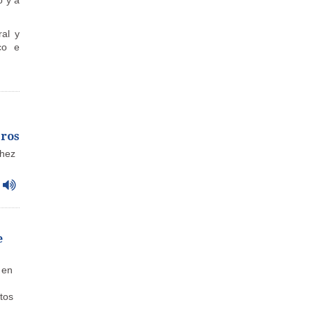
o y a
ral y
co e
bros
chez
e
 en
tos