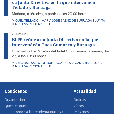
su Junta Directiva en la que intervienen
Tellado y Buruaga
Mañana, miércoles, a partir de las 20:00 horas
MIGUEL TELLADO
|
MARÍA JOSÉ SÁENZ DE BURUAGA
|
JUNTA
DIRECTIVA REGIONAL
|
JDR
26/02/2025
El PP reúne a su Junta Directiva en la que
intervendrán Cuca Gamarra y Buruaga
En el salón Los Muelles del hotel Chiqui mañana jueves, día
27, a las 19:30 horas
MARÍA JOSÉ SÁENZ DE BURUAGA
|
CUCA GAMARRA
|
JUNTA
DIRECTIVA REGIONAL
|
JDR
Conócenos
Actualidad
Organización
Noticias
Quién es quién
Vídeos
Conoce a la presidenta Buruaga
Imágenes