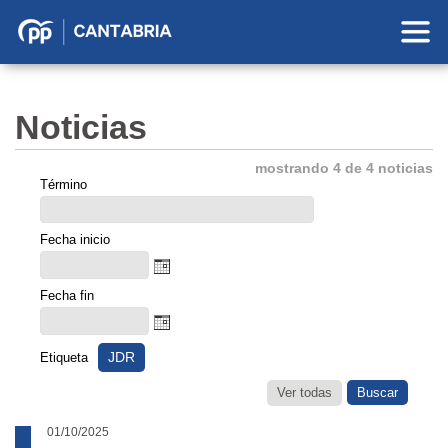
Partido
Popular
en
Noticias
Cantabria
mostrando 4 de 4 noticias
Término
Fecha inicio
Fecha fin
JDR
Etiqueta
Ver todas
01/10/2025