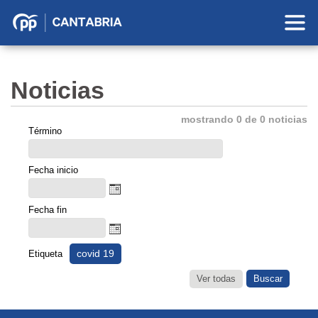
Partido
Popular
en
Noticias
Cantabria
mostrando 0 de 0 noticias
Término
Fecha inicio
Fecha fin
covid 19
Etiqueta
Ver todas