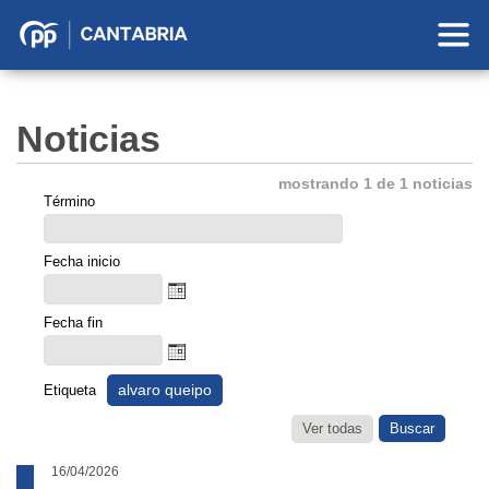
Partido
Popular
en
Noticias
Cantabria
mostrando 1 de 1 noticias
Término
Fecha inicio
Fecha fin
alvaro queipo
Etiqueta
Ver todas
16/04/2026