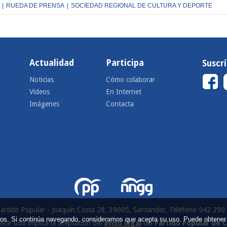
|
RUEDA DE PRENSA
|
SOCIEDAD REGIONAL DE CULTURA Y DEPORTE
Actualidad
Participa
Suscr
Noticias
Cómo colaborar
Vídeos
En Internet
Imágenes
Contacta
artido Popular - Joaquín Costa 28, 39005, Santander, Teléfono 942 290
icios. Si continúa navegando, consideramos que acepta su uso. Puede obtener
este sitio implica la aceptación del
aviso legal
del
Partido Popular de 