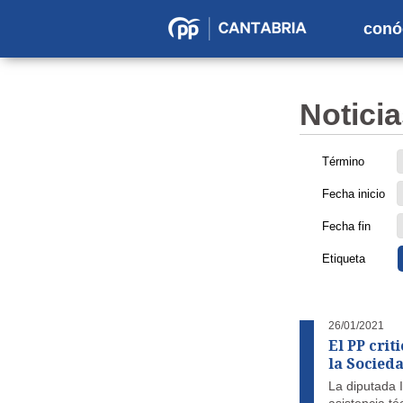
conó
Partido
Popular
en
Noticia
Cantabria
Término
Fecha inicio
Fecha fin
Etiqueta
26/01/2021
El PP cri
la Socied
La diputada I