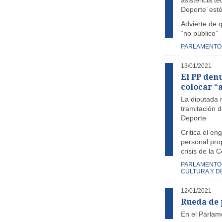
asistencia té
Deporte’ est
Advierte de q
“no público”
PARLAMENTO
13/01/2021
El PP den
colocar “
La diputada r
tramitación 
Deporte
Critica el e
personal prop
crisis de la 
PARLAMENTO
CULTURA Y D
12/01/2021
Rueda de 
En el Parlam