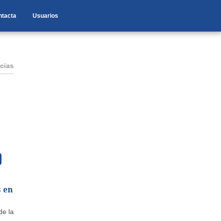
ntacta
Usuarios
cias
s en
de la