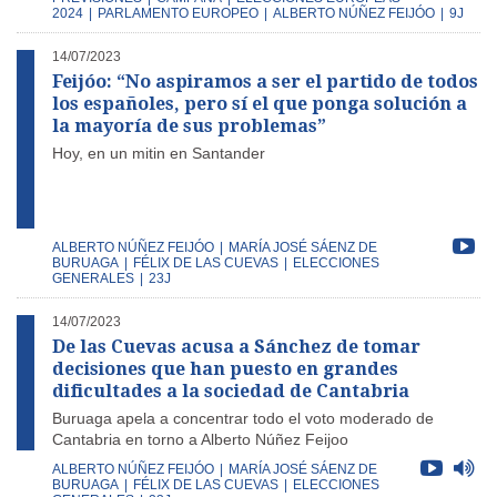
2024
|
PARLAMENTO EUROPEO
|
ALBERTO NÚÑEZ FEIJÓO
|
9J
14/07/2023
Feijóo: “No aspiramos a ser el partido de todos
los españoles, pero sí el que ponga solución a
la mayoría de sus problemas”
Hoy, en un mitin en Santander
ALBERTO NÚÑEZ FEIJÓO
|
MARÍA JOSÉ SÁENZ DE
BURUAGA
|
FÉLIX DE LAS CUEVAS
|
ELECCIONES
GENERALES
|
23J
14/07/2023
De las Cuevas acusa a Sánchez de tomar
decisiones que han puesto en grandes
dificultades a la sociedad de Cantabria
Buruaga apela a concentrar todo el voto moderado de
Cantabria en torno a Alberto Núñez Feijoo
ALBERTO NÚÑEZ FEIJÓO
|
MARÍA JOSÉ SÁENZ DE
BURUAGA
|
FÉLIX DE LAS CUEVAS
|
ELECCIONES