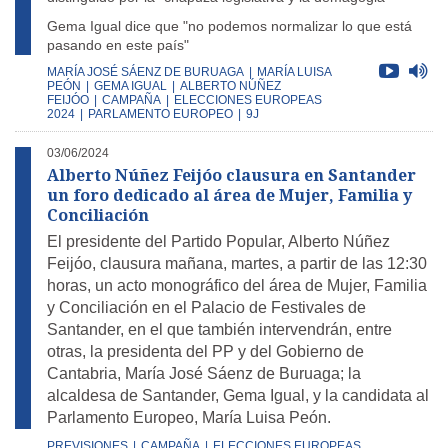
Gema Igual dice que "no podemos normalizar lo que está
pasando en este país"
MARÍA JOSÉ SÁENZ DE BURUAGA
|
MARÍA LUISA
PEÓN
|
GEMA IGUAL
|
ALBERTO NÚÑEZ
FEIJÓO
|
CAMPAÑA
|
ELECCIONES EUROPEAS
2024
|
PARLAMENTO EUROPEO
|
9J
03/06/2024
Alberto Núñez Feijóo clausura en Santander
un foro dedicado al área de Mujer, Familia y
Conciliación
El presidente del Partido Popular, Alberto Núñez
Feijóo, clausura mañana, martes, a partir de las 12:30
horas, un acto monográfico del área de Mujer, Familia
y Conciliación en el Palacio de Festivales de
Santander, en el que también intervendrán, entre
otras, la presidenta del PP y del Gobierno de
Cantabria, María José Sáenz de Buruaga; la
alcaldesa de Santander, Gema Igual, y la candidata al
Parlamento Europeo, María Luisa Peón.
PREVISIONES
|
CAMPAÑA
|
ELECCIONES EUROPEAS