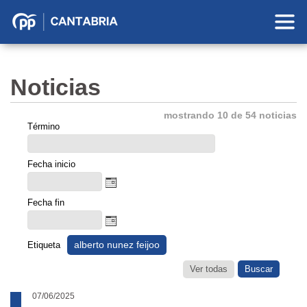
Partido
Popular
en
Noticias
Cantabria
mostrando 10 de 54 noticias
Término
Fecha inicio
Fecha fin
alberto nunez feijoo
Etiqueta
Ver todas
07/06/2025