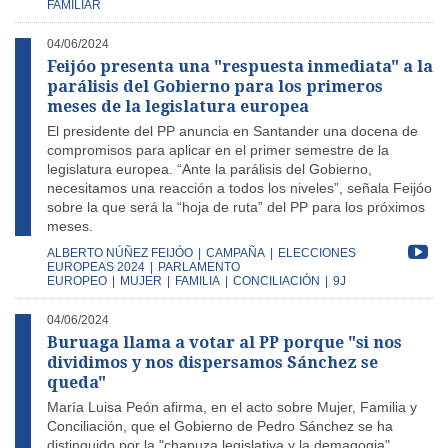
FAMILIAR
04/06/2024
Feijóo presenta una "respuesta inmediata" a la
parálisis del Gobierno para los primeros
meses de la legislatura europea
El presidente del PP anuncia en Santander una docena de
compromisos para aplicar en el primer semestre de la
legislatura europea. “Ante la parálisis del Gobierno,
necesitamos una reacción a todos los niveles”, señala Feijóo
sobre la que será la “hoja de ruta” del PP para los próximos
meses.
ALBERTO NÚÑEZ FEIJÓO
|
CAMPAÑA
|
ELECCIONES
EUROPEAS 2024
|
PARLAMENTO
EUROPEO
|
MUJER
|
FAMILIA
|
CONCILIACIÓN
|
9J
04/06/2024
Buruaga llama a votar al PP porque "si nos
dividimos y nos dispersamos Sánchez se
queda"
María Luisa Peón afirma, en el acto sobre Mujer, Familia y
Conciliación, que el Gobierno de Pedro Sánchez se ha
distinguido por la "chapuza legislativa y la demagogia"