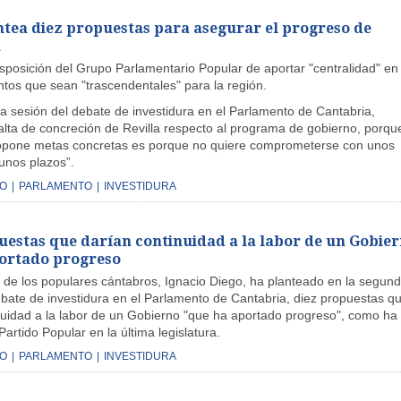
ntea diez propuestas para asegurar el progreso de
a
isposición del Grupo Parlamentario Popular de aportar "centralidad" en
ntos que sean "trascendentales" para la región.
a sesión del debate de investidura en el Parlamento de Cantabria,
falta de concreción de Revilla respecto al programa de gobierno, porqu
opone metas concretas es porque no quiere comprometerse con unos
unos plazos”.
GO
|
PARLAMENTO
|
INVESTIDURA
uestas que darían continuidad a la labor de un Gobie
ortado progreso
e de los populares cántabros, Ignacio Diego, ha planteado en la segun
ebate de investidura en el Parlamento de Cantabria, diez propuestas q
nuidad a la labor de un Gobierno "que ha aportado progreso", como ha
Partido Popular en la última legislatura.
GO
|
PARLAMENTO
|
INVESTIDURA