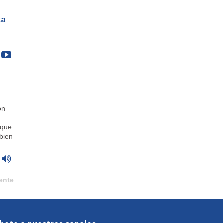
ta
ón
 que
 bien
ente