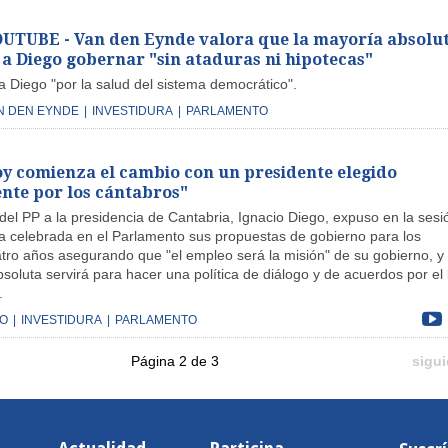
TUBE - Van den Eynde valora que la mayoría absolu
 a Diego gobernar "sin ataduras ni hipotecas"
a Diego "por la salud del sistema democrático".
N DEN EYNDE
|
INVESTIDURA
|
PARLAMENTO
oy comienza el cambio con un presidente elegido
nte por los cántabros"
del PP a la presidencia de Cantabria, Ignacio Diego, expuso en la sesi
ra celebrada en el Parlamento sus propuestas de gobierno para los
tro años asegurando que "el empleo será la misión" de su gobierno, y
soluta servirá para hacer una política de diálogo y de acuerdos por el
.
GO
|
INVESTIDURA
|
PARLAMENTO
Página 2 de 3
sigui