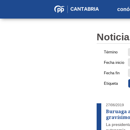
conó
Partido
Popular
en
Noticia
Cantabria
Término
Fecha inicio
Fecha fin
Etiqueta
27/06/2019
Buruaga av
gravísimo
La presidenta