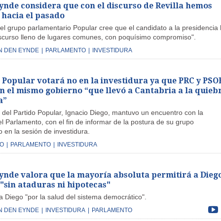
ynde considera que con el discurso de Revilla hemos
hacia el pasado
el grupo parlamentario Popular cree que el candidato a la presidencia
scurso lleno de lugares comunes, con poquísimo compromiso".
N DEN EYNDE
|
PARLAMENTO
|
INVESTIDURA
o Popular votará no en la investidura ya que PRC y PSO
 el mismo gobierno “que llevó a Cantabria a la quieb
a”
e del Partido Popular, Ignacio Diego, mantuvo un encuentro con la
l Parlamento, con el fin de informar de la postura de su grupo
 en la sesión de investidura.
GO
|
PARLAMENTO
|
INVESTIDURA
ynde valora que la mayoría absoluta permitirá a Dieg
"sin ataduras ni hipotecas"
a Diego "por la salud del sistema democrático".
N DEN EYNDE
|
INVESTIDURA
|
PARLAMENTO