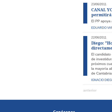
23/06/2011
CANAL YOU
permitirá
El PP apoya 
EDUARDO VA
22/06/2011
Diego: "H
directame
El candidato 
de investidu
próximos cua
la mayoría ab
de Cantabria
IGNACIO DIE
anterior