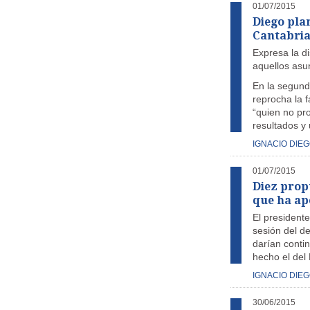
01/07/2015
Diego pla
Cantabri
Expresa la d
aquellos asu
En la segund
reprocha la 
“quien no pr
resultados y 
IGNACIO DIE
01/07/2015
Diez prop
que ha ap
El president
sesión del d
darían conti
hecho el del 
IGNACIO DIE
30/06/2015