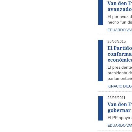
Van den E
avanzado 
El portavoz d
hecho "un di
EDUARDO VA
25/06/2015
El Partid
conforman
económic
El president
presidenta de
parlamentario
IGNACIO DIE
23/06/2011
Van den E
gobernar 
El PP apoya 
EDUARDO VA