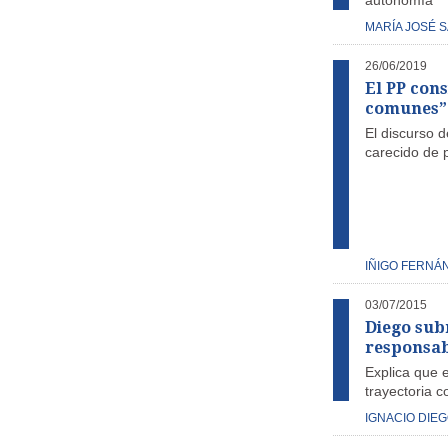
autonomía
MARÍA JOSÉ 
26/06/2019
El PP cons
comunes” e
El discurso d
carecido de 
IÑIGO FERNÁ
03/07/2015
Diego subr
responsab
Explica que 
trayectoria c
IGNACIO DIE