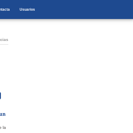
ntacta
Usuarios
cias
 un
e la