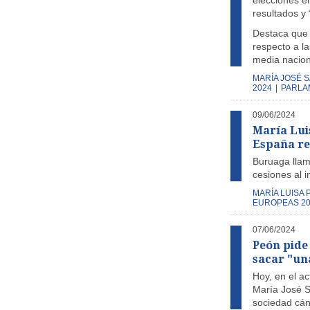
elecciones e
resultados y 
Destaca que 
respecto a l
media nacion
MARÍA JOSÉ 
2024
|
PARLA
09/06/2024
María Luis
España r
Buruaga llama
cesiones al 
MARÍA LUISA 
EUROPEAS 20
07/06/2024
Peón pide 
sacar "un
Hoy, en el ac
María José S
sociedad cán