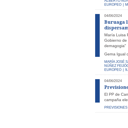
ALBERTO NÚÑ
EUROPEO
|
M
04/06/2024
Buruaga l
dispersam
María Luisa P
Gobierno de P
demagogia"
Gema Igual d
MARÍA JOSÉ 
NÚÑEZ FEIJÓ
EUROPEO
|
9
04/06/2024
Prevision
El PP de Cant
campaña elec
PREVISIONES