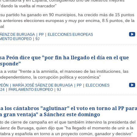
n Cantabria y en España, consiguiendo uno de nuestros mejores
“dando la vuelta al marcador”
su partido ha ganado en 90 municipios, ha crecido más de 15 puntos
as anteriores elecciones europeas y muy por encima, 8.5 puntos, de la
al
SÁENZ DE BURUAGA
|
PP
|
ELECCIONES EUROPEAS
MENTO EUROPEO
|
9J
a Peón dice que "por fin ha llegado el día en el que
esponde"
 a votar "frente a la amnistía, el manoseo de las instituciones, las
independentismo, la corrupción política y económica"
PEÓN
|
MARÍA JOSÉ SÁENZ DE BURUAGA
|
PP
|
ELECCIONES
24
|
PARLAMENTO EUROPEO
|
9J
a los cántabros "aglutinar" el voto en torno al PP par
a gran ventaja" a Sánchez este domingo
to de cierre de campaña en el que tambiém intervino la presidenta del 
áenz de Buruaga, quien dijo que "ha llegado el momento de unir a la
tabra y española en torno a un proyecto común, ganador y decisivo"