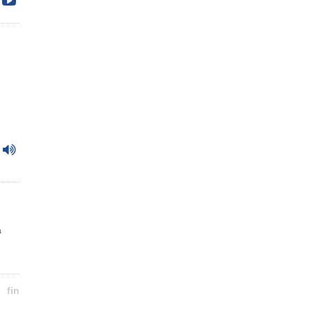
a
fin