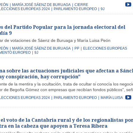
PEÓN
|
MARÍA JOSÉ SÁENZ DE BURUAGA
|
CIERRE
LECCIONES EUROPEAS 2024
|
PARLAMENTO EUROPEO
|
9J
s del Partido Popular para la jornada electoral del
día 9
gar de votaciones de Sáenz de Buruaga y María Luisa Peón
PEÓN
|
MARÍA JOSÉ SÁENZ DE BURUAGA
|
PP
|
ELECCIONES EUROPEAS
MENTO EUROPEO
|
9J
ma sobre las actuaciones judiciales que afectan a Sán
ay conspiración, hay corrupción"
ente de la mentira y la ocultación, trata de ocultar si conocía los negoci
vor de Begoña Gómez con empresas que recibían fondos públicos", señ
LECCIONES EUROPEAS 2024
|
PARLAMENTO EUROPEO
|
MARÍA LUISA
 el voto de la Cantabria rural y de los regionalistas po
tra en la cabeza que apoyen a Teresa Ribera