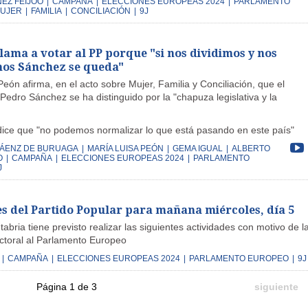
EZ FEIJÓO
|
CAMPAÑA
|
ELECCIONES EUROPEAS 2024
|
PARLAMENTO
UJER
|
FAMILIA
|
CONCILIACIÓN
|
9J
lama a votar al PP porque "si nos dividimos y nos
os Sánchez se queda"
eón afirma, en el acto sobre Mujer, Familia y Conciliación, que el
edro Sánchez se ha distinguido por la "chapuza legislativa y la
ice que "no podemos normalizar lo que está pasando en este país"
SÁENZ DE BURUAGA
|
MARÍA LUISA PEÓN
|
GEMA IGUAL
|
ALBERTO
O
|
CAMPAÑA
|
ELECCIONES EUROPEAS 2024
|
PARLAMENTO
J
es del Partido Popular para mañana miércoles, día 5
abria tiene previsto realizar las siguientes actividades con motivo de l
toral al Parlamento Europeo
|
CAMPAÑA
|
ELECCIONES EUROPEAS 2024
|
PARLAMENTO EUROPEO
|
9J
Página 1 de 3
siguiente