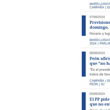
MARÍA LUISA 
CAMPAÑA
|
E
07/06/2024
Previsione
domingo, 
Horario y lu
MARÍA LUISA 
2024
|
PARLA
06/06/2024
Peón afir
que "no h
"Es el presid
tratos de fa
CAMPAÑA
|
E
PEÓN
|
9J
05/06/2024
El PP pide
que no en