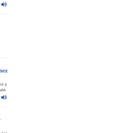
chez
os y
ala
r