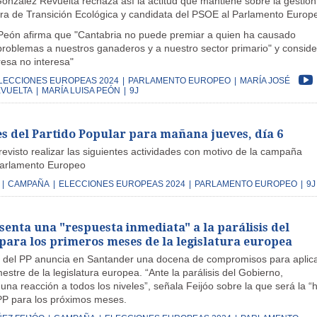
onzález Revuelta rechaza así la actitud que mantiene sobre la gestión
stra de Transición Ecológica y candidata del PSOE al Parlamento Europ
Peón afirma que "Cantabria no puede premiar a quien ha causado
 problemas a nuestros ganaderos y a nuestro sector primario" y conside
esa no interesa"
LECCIONES EUROPEAS 2024
|
PARLAMENTO EUROPEO
|
MARÍA JOSÉ
VUELTA
|
MARÍA LUISA PEÓN
|
9J
es del Partido Popular para mañana jueves, día 6
revisto realizar las siguientes actividades con motivo de la campaña
 Parlamento Europeo
|
CAMPAÑA
|
ELECCIONES EUROPEAS 2024
|
PARLAMENTO EUROPEO
|
9J
senta una "respuesta inmediata" a la parálisis del
para los primeros meses de la legislatura europea
e del PP anuncia en Santander una docena de compromisos para aplic
estre de la legislatura europea. “Ante la parálisis del Gobierno,
na reacción a todos los niveles”, señala Feijóo sobre la que será la “
 PP para los próximos meses.