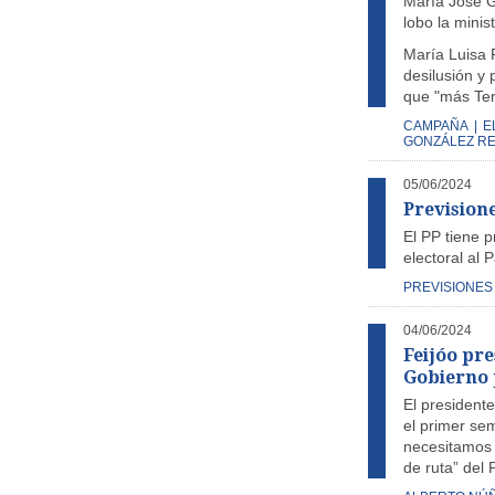
María José G
lobo la mini
María Luisa 
desilusión y
que "más Ter
CAMPAÑA
|
E
GONZÁLEZ RE
05/06/2024
Prevision
El PP tiene p
electoral al
PREVISIONES
04/06/2024
Feijóo pre
Gobierno 
El president
el primer sem
necesitamos u
de ruta” del