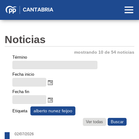
Partido
Popular
en
Noticias
Cantabria
mostrando 10 de 54 noticias
Término
Fecha inicio
Fecha fin
alberto nunez feijoo
Etiqueta
Ver todas
02/07/2026