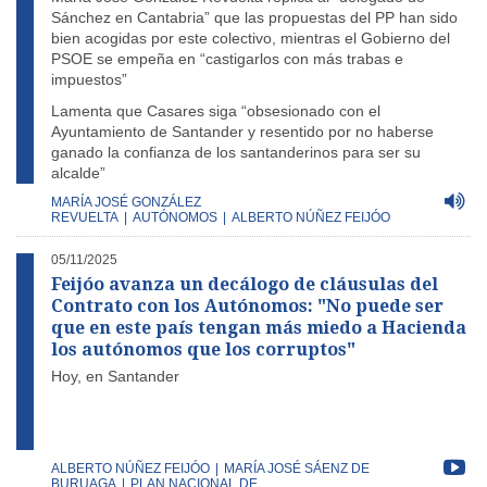
Sánchez en Cantabria” que las propuestas del PP han sido
bien acogidas por este colectivo, mientras el Gobierno del
PSOE se empeña en “castigarlos con más trabas e
impuestos”
Lamenta que Casares siga “obsesionado con el
Ayuntamiento de Santander y resentido por no haberse
ganado la confianza de los santanderinos para ser su
alcalde”
MARÍA JOSÉ GONZÁLEZ
REVUELTA
|
AUTÓNOMOS
|
ALBERTO NÚÑEZ FEIJÓO
05/11/2025
Feijóo avanza un decálogo de cláusulas del
Contrato con los Autónomos: "No puede ser
que en este país tengan más miedo a Hacienda
los autónomos que los corruptos"
Hoy, en Santander
ALBERTO NÚÑEZ FEIJÓO
|
MARÍA JOSÉ SÁENZ DE
BURUAGA
|
PLAN NACIONAL DE