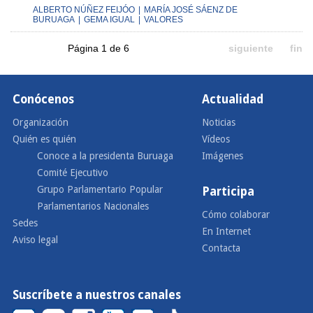
ALBERTO NÚÑEZ FEIJÓO
|
MARÍA JOSÉ SÁENZ DE
BURUAGA
|
GEMA IGUAL
|
VALORES
Página 1 de 6
siguiente
fin
Conócenos
Actualidad
Organización
Noticias
Quién es quién
Vídeos
Conoce a la presidenta Buruaga
Imágenes
Comité Ejecutivo
Grupo Parlamentario Popular
Participa
Parlamentarios Nacionales
Cómo colaborar
Sedes
En Internet
Aviso legal
Contacta
Suscríbete a nuestros canales