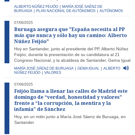
ALBERTO NÚÑEZ FEIJÓO
|
MARÍA JOSÉ SAÉNZ DE
BURUAGA
|
PLAN NACIONAL DE AUTÓNOMOS
|
AUTÓNOMOS
07/06/2025
Buruaga asegura que "España necesita al PP
más que nunca y sólo hay un camino: Alberto
Núñez Feijóo"
Hoy en Santander, junto al presidente del PP, Alberto Núñez
Feijóo, durante la presentación de su candidatura al 21
Congreso Nacional, y la alcaldesa de Santander, Gema Igual
MARÍA JOSÉ SÁENZ DE BURUAGA
|
GEMA IGUAL
|
ALBERTO
NÚÑEZ FEIJÓO
|
VALORES
07/06/2025
Feijóo llama a llenar las calles de Madrid este
domingo de “verdad, honestidad y valores”
frente a “la corrupción, la mentira y la
infamia” de Sánchez
Hoy, en un mitin junto a María José Sáenz de Buruaga, en
Santander