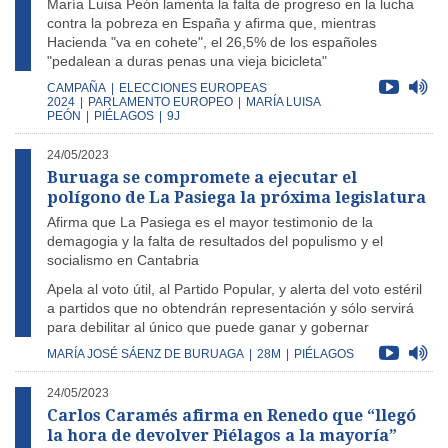
María Luisa Peón lamenta la falta de progreso en la lucha
contra la pobreza en España y afirma que, mientras
Hacienda "va en cohete", el 26,5% de los españoles
"pedalean a duras penas una vieja bicicleta"
CAMPAÑA
|
ELECCIONES EUROPEAS
2024
|
PARLAMENTO EUROPEO
|
MARÍA LUISA
PEÓN
|
PIÉLAGOS
|
9J
24/05/2023
Buruaga se compromete a ejecutar el
polígono de La Pasiega la próxima legislatura
Afirma que La Pasiega es el mayor testimonio de la
demagogia y la falta de resultados del populismo y el
socialismo en Cantabria
Apela al voto útil, al Partido Popular, y alerta del voto estéril
a partidos que no obtendrán representación y sólo servirá
para debilitar al único que puede ganar y gobernar
MARÍA JOSÉ SÁENZ DE BURUAGA
|
28M
|
PIÉLAGOS
24/05/2023
Carlos Caramés afirma en Renedo que “llegó
la hora de devolver Piélagos a la mayoría”