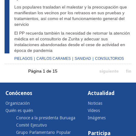
Los populares trasladan el malestar y la preocupación que
manifiestan los vecinos por los retrasos en sus pruebas y
tratamientos, así como el mal funcionamiento general del
servicio
El PP recuerda también la necesidad de retomar la atención
médica en el consultorio de Zurita y adecuar sus
instalaciones abandonadas desde el cese de actividad en
época de pandemia
PIELAGOS
|
CARLOS CARAMES
|
SANIDAD
|
CONSULTORIOS
Página 1 de 15
siguiente
fin
Conócenos
Actualidad
Organización
Noticias
Quién es quién
Vídeos
Conoce a la presidenta Buruaga
Imágenes
Comité Ejecutivo
Grupo Parlamentario Popular
Participa