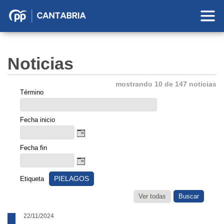
Partido
Popular
en
Noticias
Cantabria
mostrando 10 de 147 noticias
Término
Fecha inicio
Fecha fin
PIELAGOS
Etiqueta
Ver todas
22/11/2024