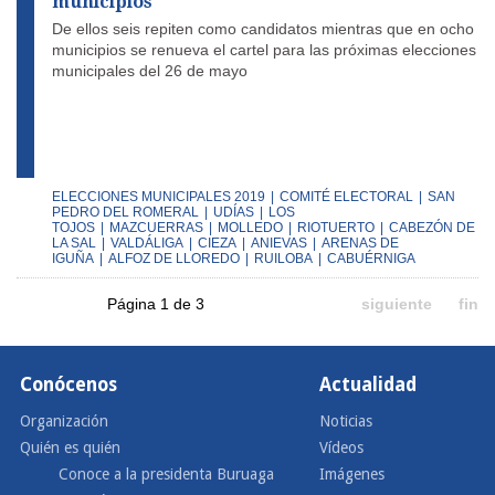
municipios
De ellos seis repiten como candidatos mientras que en ocho
municipios se renueva el cartel para las próximas elecciones
municipales del 26 de mayo
ELECCIONES MUNICIPALES 2019
|
COMITÉ ELECTORAL
|
SAN
PEDRO DEL ROMERAL
|
UDÍAS
|
LOS
TOJOS
|
MAZCUERRAS
|
MOLLEDO
|
RIOTUERTO
|
CABEZÓN DE
LA SAL
|
VALDÁLIGA
|
CIEZA
|
ANIEVAS
|
ARENAS DE
IGUÑA
|
ALFOZ DE LLOREDO
|
RUILOBA
|
CABUÉRNIGA
Página 1 de 3
siguiente
fin
Conócenos
Actualidad
Organización
Noticias
Quién es quién
Vídeos
Conoce a la presidenta Buruaga
Imágenes