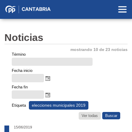
Partido
Popular
en
Noticias
Cantabria
mostrando 10 de 23 noticias
Término
Fecha inicio
Fecha fin
elecciones municipales 2019
Etiqueta
Ver todas
15/06/2019